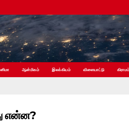
ினிமா
ஆன்மிகம்
இலக்கியம்
விளையாட்டு
கிராமம
து என்ன?