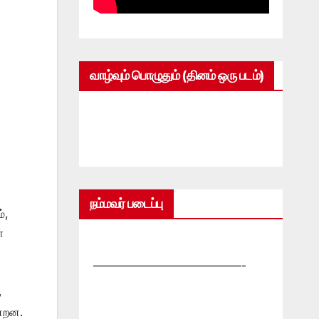
வாழ்வும் பொழுதும் (தினம் ஒரு படம்)
நம்மவர் படைப்பு
்,
்
—————————————-
க
ன்றன.