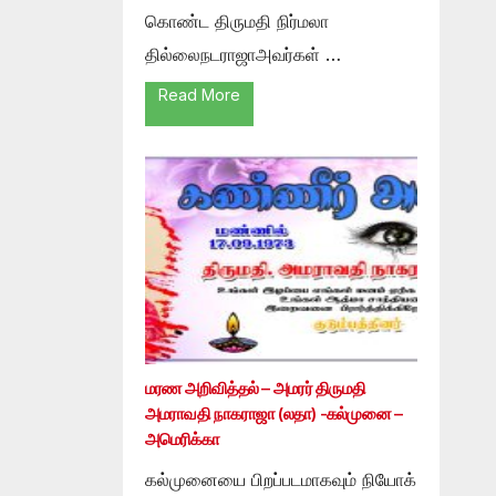
கொண்ட திருமதி நிர்மலா
தில்லைநடராஜாஅவர்கள் …
Read More
மரண அறிவித்தல் – அமரர் திருமதி
அமராவதி நாகராஜா (லதா) -கல்முனை –
அமெரிக்கா
கல்முனையை பிறப்படமாகவும் நியோக்