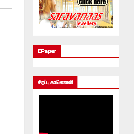
EPaper
சிறப்பு காணொளி