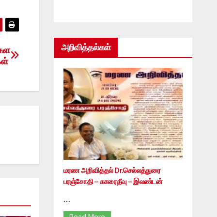
அறிவித்தல்கள்
்கள
கள்
மரண அறிவித்தல் Dr.செல்லத்துரை
பரஞ்சோதி – காரைதீவு – இலண்டன்
…
Read More