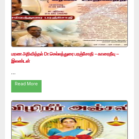
மரண அறிவித்தல் Dr.செல்லத்துரை பரஞ்சோதி – காரைதீவு –
இலண்டன்
…
Read More