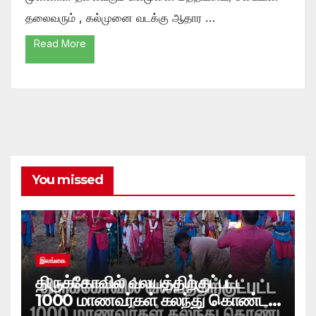
தலைவரும் , கல்முனை வடக்கு ஆதார …
Read More
You missed
இலங்கை
திருக்கோவில் வலயத்திற்குட்பட்ட
1000 மாணவர்கள் கலந்து கொண்ட