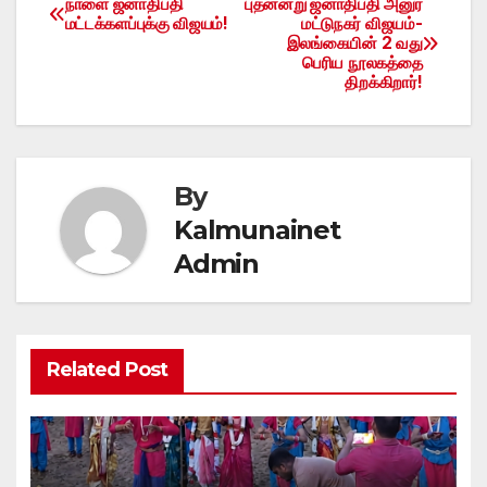
நாளை ஜனாதிபதி
புதனன்று ஜனாதிபதி அனுர
Post
மட்டக்களப்புக்கு விஜயம்!
மட்டுநகர் விஜயம்-
இலங்கையின் 2 வது
navigation
பெரிய நூலகத்தை
திறக்கிறார்!
By
Kalmunainet
Admin
Related Post