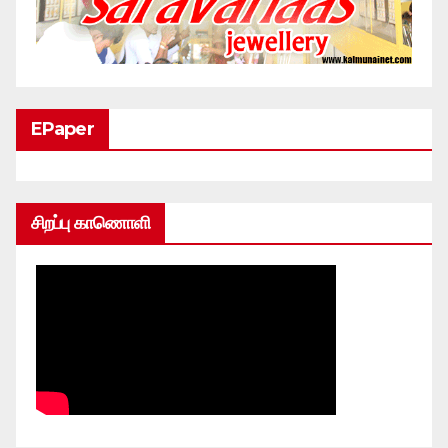
EPaper
சிறப்பு காணொளி