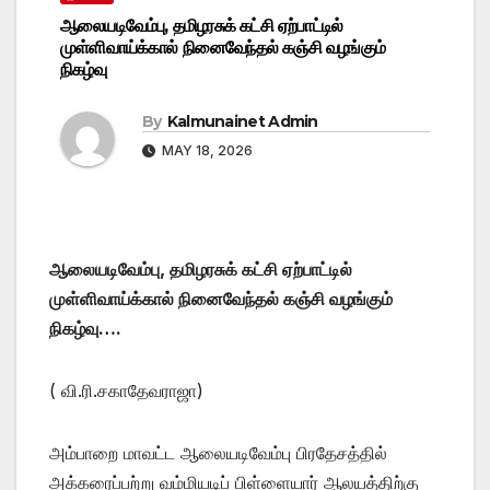
ஆலையடிவேம்பு, தமிழரசுக் கட்சி ஏற்பாட்டில்
முள்ளிவாய்க்கால் நினைவேந்தல் கஞ்சி வழங்கும்
நிகழ்வு
By
Kalmunainet Admin
MAY 18, 2026
ஆலையடிவேம்பு, தமிழரசுக் கட்சி ஏற்பாட்டில்
முள்ளிவாய்க்கால் நினைவேந்தல் கஞ்சி வழங்கும்
நிகழ்வு….
( வி.ரி.சகாதேவராஜா)
அம்பாறை மாவட்ட ஆலையடிவேம்பு பிரதேசத்தில்
அக்கரைப்பற்று வம்மியடிப் பிள்ளையார் ஆலயத்திற்கு