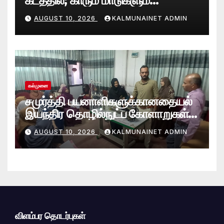
கடத்தில்; காரும் மாடுகளும்
பொலிஸாரால் பறிமுதல்
AUGUST 10, 2026
KALMUNAINET ADMIN
கல்முனை
சமுர்த்தி பயனாளிகளுக்கானதையல்
இயந்திர தொழில்நுட்ப கோளாறுகள்
மற்றும் திருத்தம் தொடர்பான பயிற்சி.
AUGUST 10, 2026
KALMUNAINET ADMIN
விளம்பர தொடர்புகள்