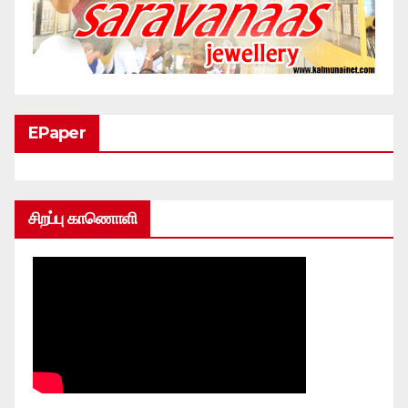
EPaper
சிறப்பு காணொளி