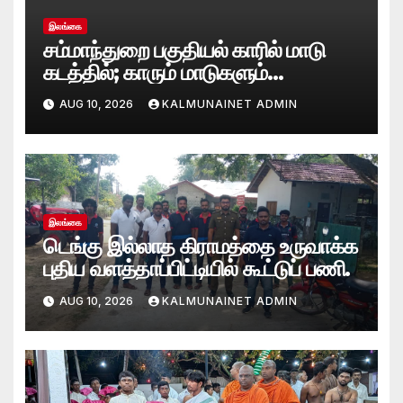
இலங்கை
சம்மாந்துறை பகுதியல் காரில் மாடு
கடத்தில்; காரும் மாடுகளும்
பொலிஸாரால் பறிமுதல்
AUG 10, 2026
KALMUNAINET ADMIN
இலங்கை
டெங்கு இல்லாத கிராமத்தை உருவாக்க
புதிய வளத்தாப்பிட்டியில் கூட்டுப் பணி.
AUG 10, 2026
KALMUNAINET ADMIN