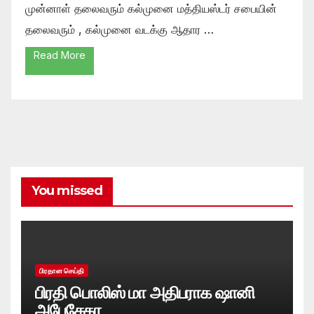
முன்னாள் தலைவரும் கல்முனை மத்தியஸ்டர் சபையின்
தலைவரும் , கல்முனை வடக்கு ஆதார …
Read More
You missed
பிரதான செய்தி
பிரதி பொலிஸ் மா அதிபராக ஷானி
அபேசேகர