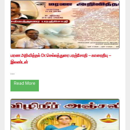
மரண அறிவித்தல் Dr.செல்லத்துரை பரஞ்சோதி – காரைதீவு –
இலண்டன்
…
Read More