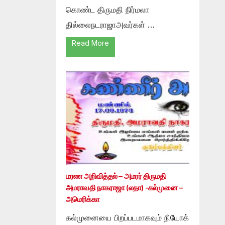
கொண்ட திருமதி நிர்மலா
தில்லைநடராஜாஅவர்கள் …
Read More
மரண அறிவித்தல் – அமரர் திருமதி
அமராவதி நாகராஜா (லதா) -கல்முனை –
அமெரிக்கா
கல்முனையை பிறப்படமாகவும் நியோக்