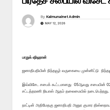
பிரதேச சபையில் விசேட ச
By
Kalmunainet Admin
MAY 12, 2026
பாறுக் ஷிஹான்
ஜனாதிபதியின் நிந்தவூர் வருகையை முன்னிட்டு நிந்த
இவ்விசேட சபைக் கூட்டமானது 05ஆவது சபையின் 02ஆவ
சட்டத்தரணி றியாஸ் ஆதம் தலைமையில் நடைபெற்றது.
நாட்டின் அதிமேதகு ஜனாதிபதி அனுர குமார திஸ்ஸநாய