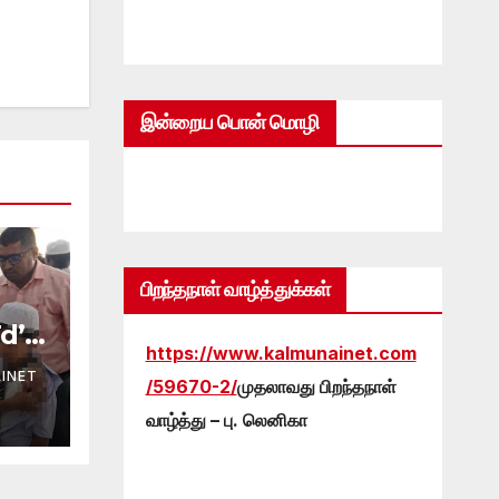
இன்றைய பொன் மொழி
பிறந்தநாள் வாழ்த்துக்கள்
d’
https://www.kalmunainet.com
:
INET
ர
/59670-2/
முதலாவது பிறந்தநாள்
வாழ்த்து – பு. லெனிகா
ை!