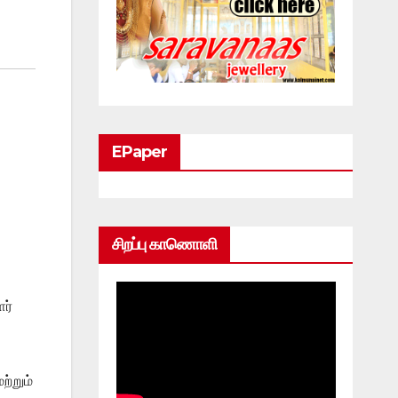
EPaper
சிறப்பு காணொளி
ர்
்றும்