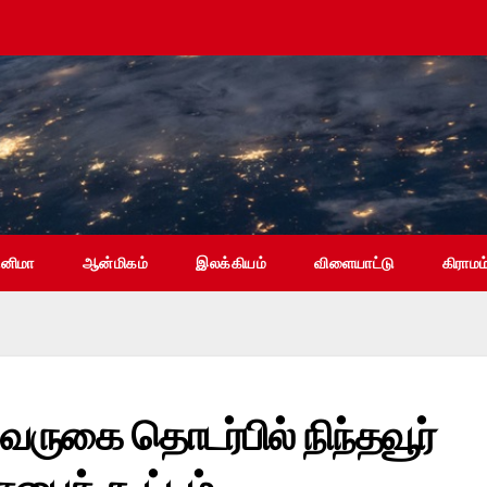
ினிமா
ஆன்மிகம்
இலக்கியம்
விளையாட்டு
கிராமம
 வருகை தொடர்பில் நிந்தவூர்