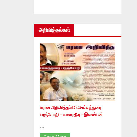
அறிவித்தல்கள்
மரண அறிவித்தல் Dr.செல்லத்துரை
பரஞ்சோதி – காரைதீவு – இலண்டன்
…
Read More