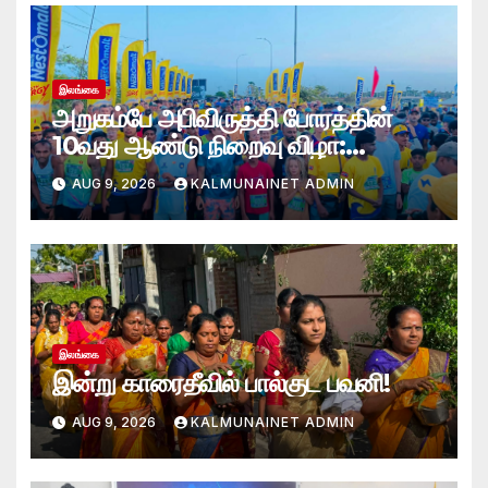
இலங்கை
அறுகம்பே அபிவிருத்தி போரத்தின்
10வது ஆண்டு நிறைவு விழா:
அறுகம்பே அரை மரதன் ஓட்டத்தில்
AUG 9, 2026
KALMUNAINET ADMIN
இலங்கை சிவராஜன் முதலிடம்!
இலங்கை
இன்று காரைதீவில் பால்குட பவனி!
AUG 9, 2026
KALMUNAINET ADMIN