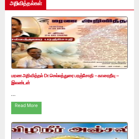
அறிவித்தல்கள்
மரண அறிவித்தல் Dr.செல்லத்துரை பரஞ்சோதி – காரைதீவு –
இலண்டன்
…
Read More