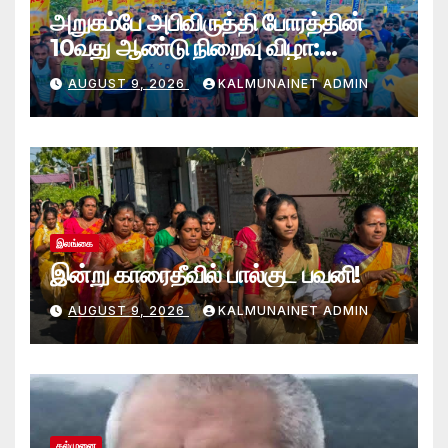
அறுகம்பே அபிவிருத்தி போரத்தின்
10வது ஆண்டு நிறைவு விழா:
அறுகம்பே அரை மரதன் ஓட்டத்தில்
AUGUST 9, 2026
KALMUNAINET ADMIN
இலங்கை சிவராஜன் முதலிடம்!
இலங்கை
இன்று காரைதீவில் பால்குட பவனி!
AUGUST 9, 2026
KALMUNAINET ADMIN
கல்முனை