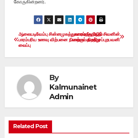
கோருகின்றனர்.
ஆலையடிவேம்பு சின்னமுகத்துவாரப்பகுதியில்
காரைதீவு ஆதி சிவனின்
Post
பாரம்பரிய உணவு விற்பனை நிலையம் திறந்து
பாற்குடபவனி சப்புறபவனி
வைப்பு
navigation
By
Kalmunainet
Admin
Related Post