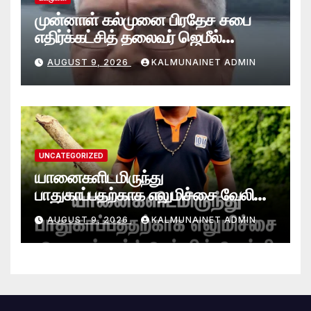
முன்னாள் கல்முனை பிரதேச சபை
எதிர்க்கட்சித் தலைவர் ஜெமீல்
காலமானார்.!
AUGUST 9, 2026
KALMUNAINET ADMIN
UNCATEGORIZED
யானைகளிடமிருந்து
பாதுகாப்பதற்காக எலுமிச்சை வேலி
அமைத்தல்’ ஆய்வில் வெற்றி
AUGUST 9, 2026
KALMUNAINET ADMIN
என்கிறார் வினோஜ்குமார்