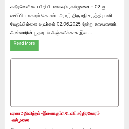
கதிரவெளியை பிறப்பிடமாகவும் ,கல்முனை – 02 ஐ
வசிப்பிடமாகவும் கொண்ட அமரர் திருமதி உருத்திராணி
வேலுப்பிள்ளை அவர்கள் 02.06.2025 நேற்று காலமானார்.
அன்னாரின் பூதவுடல் அஞ்சலிக்காக இல …
Read More
மரண அறிவித்தல் -இளையதம்பி டேவிட் சந்திரசேகரம்
-கல்முனை