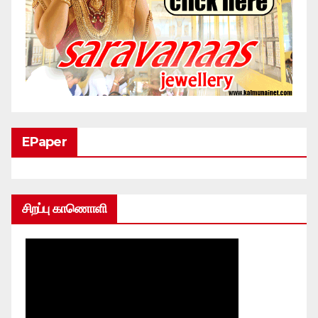
EPaper
சிறப்பு காணொளி