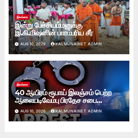
இலங்கை
இன்று பேச்சியம்மனுக்கு
இ.கி.மிஷனின் பாரம்பரிய சீர்
AUG 10, 2026
KALMUNAINET ADMIN
இலங்கை
40 ஆயிரம் ரூபாய் இலஞ்சம் பெற்ற
ஆலையடிவேம்பு பிரதேச சபை
தொழில்நுட்ப உத்தியோகத்தர் கைது
AUG 10, 2026
KALMUNAINET ADMIN