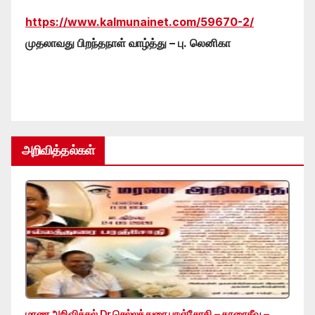
https://www.kalmunainet.com/59670-2/
முதலாவது பிறந்தநாள் வாழ்த்து – பு. லெனிகா
அறிவித்தல்கள்
மரண அறிவித்தல் Dr.செல்லத்துரை பரஞ்சோதி – காரைதீவு –