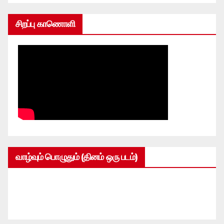
சிறப்பு காணொளி
வாழ்வும் பொழுதும் (தினம் ஒரு படம்)