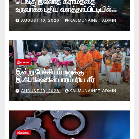
டெங்கு இல்லாத கிராமத்தை
உருவாக்க புதிய வளத்தாப்பிட்டியில்
கூட்டுப் பணி.
AUGUST 10, 2026
KALMUNAINET ADMIN
இலங்கை
இன்று பேச்சியம்மனுக்கு
இ.கி.மிஷனின் பாரம்பரிய சீர்
AUGUST 10, 2026
KALMUNAINET ADMIN
இலங்கை