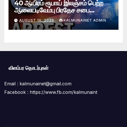
40 ஆயிரம் ரூபாய் இலஞ்சம் பெற்ற
ஆலையடிவேம்பு பிரதேச சபை
தொழில்நுட்ப உத்தியோகத்தர் கைது
AUGUST 10, 2026
KALMUNAINET ADMIN
விளம்பர தொடர்புகள்
Email :
kalmunainet@gmail.com
Facebook : https://www.fb.com/kalmunaint