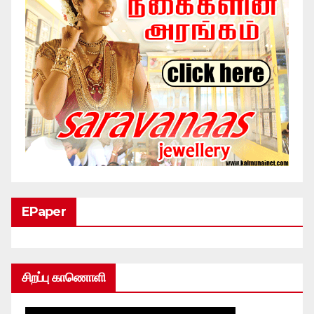
EPaper
சிறப்பு காணொளி