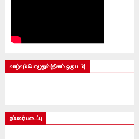
வாழ்வும் பொழுதும் (தினம் ஒரு படம்)
நம்மவர் படைப்பு