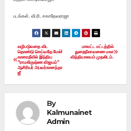
படங்கள். வி.ரி. சகாதேவராஜா
வழிபடுவதை விட
மாவட்ட மட்டத்தில்
Post
தொண்டு செய்வதே மேல்!
துறைநீலாவணை மகா
காரைதீவில் இந்திய
வித்தியாலயம் முதலிடம்.
navigation
“ராமகிருஷ்ண விஜயம்”
ஆசிரியர் அபவர்கானந்தா
ஜீ
By
Kalmunainet
Admin