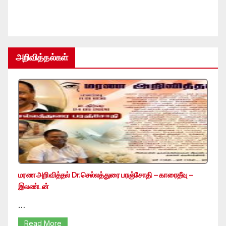
அறிவித்தல்கள்
மரண அறிவித்தல் Dr.செல்லத்துரை பரஞ்சோதி – காரைதீவு –
இலண்டன்
…
Read More