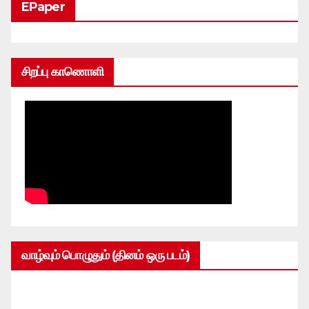
EPaper
சிறப்பு காணொளி
வாழ்வும் பொழுதும் (தினம் ஒரு படம்)