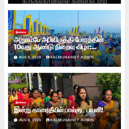
இலங்கை
அறுகம்பே அபிவிருத்தி போரத்தின்
10வது ஆண்டு நிறைவு விழா:
அறுகம்பே அரை மரதன் ஓட்டத்தில்
AUG 9, 2026
KALMUNAINET ADMIN
இலங்கை சிவராஜன் முதலிடம்!
இலங்கை
இன்று காரைதீவில் பால்குட பவனி!
AUG 9, 2026
KALMUNAINET ADMIN