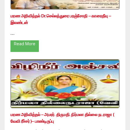
மரண அறிவித்தல் Dr.செல்லத்துரை பரஞ்சோதி – காரைதீவு –
இலண்டன்
…
Read More
மரண அறிவித்தல் – அமரர். திருமதி. நிர்மலா தில்லை நடராஜா (
வேவி ரீச்சர் )– பாண்டிருப்பு