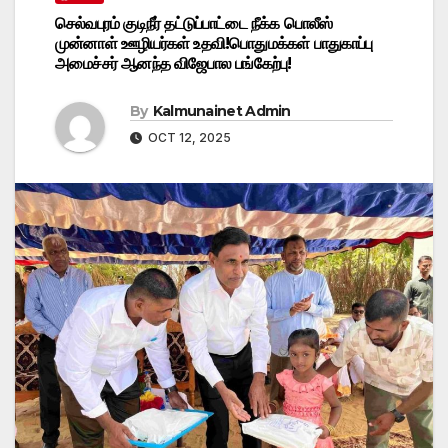
செல்வபுரம் குடிநீர் தட்டுப்பாட்டை நீக்க பொலீஸ்
முன்னாள் ஊழியர்கள் உதவி!பொதுமக்கள் பாதுகாப்பு
அமைச்சர் ஆனந்த விஜேபால பங்கேற்பு!
By
Kalmunainet Admin
OCT 12, 2025