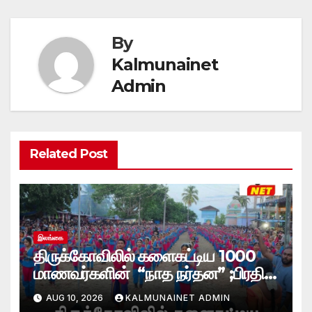
By
Kalmunainet
Admin
Related Post
இலங்கை
திருக்கோவிலில் களைகட்டிய 1000
மாணவர்களின் “நாத நர்தன” ;பிரதி
போலீஸ் மாஅதிபரும் பங்கேற்பு
AUG 10, 2026
KALMUNAINET ADMIN