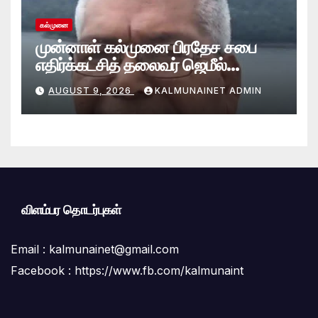
கல்முனை
முன்னாள் கல்முனை பிரதேச சபை
எதிர்க்கட்சித் தலைவர் ஜெமீல்
காலமானார்.!
AUGUST 9, 2026
KALMUNAINET ADMIN
விளம்பர தொடர்புகள்
Email :
kalmunainet@gmail.com
Facebook : https://www.fb.com/kalmunaint