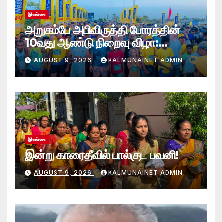
இலங்கை
அறுகம்பே அபிவிருத்தி போரத்தின்
10வது ஆண்டு நிறைவு விழா:
அறுகம்பே அரை மரதன் ஓட்டத்தில்
AUGUST 9, 2026
KALMUNAINET ADMIN
இலங்கை சிவராஜன் முதலிடம்!
இலங்கை
இன்று காரைதீவில் பால்குட பவனி!
AUGUST 9, 2026
KALMUNAINET ADMIN