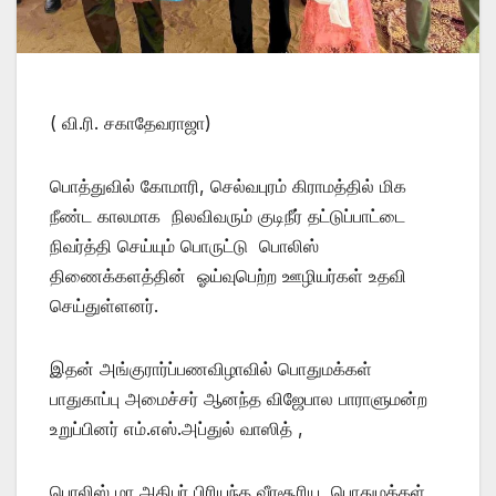
( வி.ரி. சகாதேவராஜா)
பொத்துவில் கோமாரி, செல்வபுரம் கிராமத்தில் மிக
நீண்ட காலமாக நிலவிவரும் குடிநீர் தட்டுப்பாட்டை
நிவர்த்தி செய்யும் பொருட்டு பொலிஸ்
திணைக்களத்தின் ஓய்வுபெற்ற ஊழியர்கள் உதவி
செய்துள்ளனர்.
இதன் அங்குரார்ப்பணவிழாவில் பொதுமக்கள்
பாதுகாப்பு அமைச்சர் ஆனந்த விஜேபால பாராளுமன்ற
உறுப்பினர் எம்.எஸ்.அப்துல் வாஸித் ,
பொலிஸ் மா அதிபர் பிரியந்த வீரசூரிய, பொதுமக்கள்