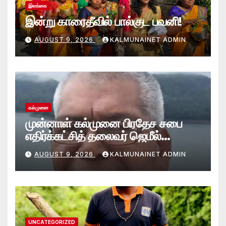
இலங்கை
இன்று காரைதீவில் பால்குட பவனி!
AUGUST 9, 2026
KALMUNAINET ADMIN
கல்முனை
முன்னாள் கல்முனை பிரதேச சபை
எதிர்க்கட்சித் தலைவர் ஜெமீல்
காலமானார்.!
AUGUST 9, 2026
KALMUNAINET ADMIN
UNCATEGORIZED