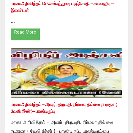
மரண அறிவித்தல் Dr.செல்லத்துரை பரஞ்சோதி – காரைதீவு –
இலண்டன்
…
Read More
மரண அறிவித்தல் – அமரர். திருமதி. நிர்மலா தில்லை நடராஜா (
வேவி ரீச்சர் )– பாண்டிருப்பு
மரண அறிவித்தல் – அமரர். திருமதி. நிர்மலா தில்லை
நடராஜா ( வேவி ரீச்சர் )– பாண்டிருப்பு பாண்டிருப்பை