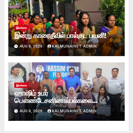
இலங்கை
இன்று காரைதீவில் பால்குட பவனி!
AUG 9, 2026
KALMUNAINET ADMIN
இலங்கை
ஹாஷிம் உமர்
பௌண்டேசனினால்பல்கலை
மாணவர்களுக்குமடி கணனி
AUG 9, 2026
KALMUNAINET ADMIN
அன்பளிப்பு.!