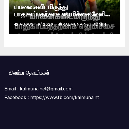
யானைகளிடமிருந்து
பாதுகாப்பதற்காக எலுமிச்சை வேலி
அமைத்தல்’ ஆய்வில் வெற்றி
AUGUST 9, 2026
KALMUNAINET ADMIN
என்கிறார் வினோஜ்குமார்
விளம்பர தொடர்புகள்
Email :
kalmunainet@gmail.com
Facebook : https://www.fb.com/kalmunaint