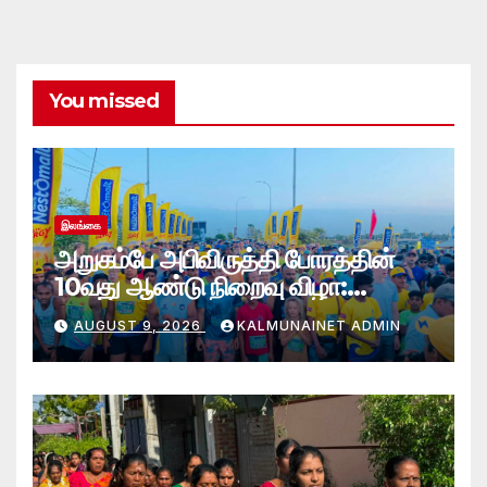
You missed
இலங்கை
அறுகம்பே அபிவிருத்தி போரத்தின்
10வது ஆண்டு நிறைவு விழா:
அறுகம்பே அரை மரதன் ஓட்டத்தில்
AUGUST 9, 2026
KALMUNAINET ADMIN
இலங்கை சிவராஜன் முதலிடம்!