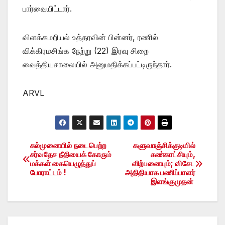
பார்வையிட்டார்.
விளக்கமறியல் உத்தரவின் பின்னர், ரணில்
விக்கிரமசிங்க நேற்று (22) இரவு சிறை
வைத்தியசாலையில் அனுமதிக்கப்பட்டிருந்தார்.
ARVL
கல்முனையில் நடைபெற்ற
களுவாஞ்சிக்குடியில்
Post
சர்வதேச நீதியைக் கோரும்
கண்காட்சியும்,
மக்கள் கையெழுத்துப்
விற்பனையும்; விசேட
navigation
போராட்டம் !
அதிதியாக பணிப்பாளர்
இளங்குமுதன்