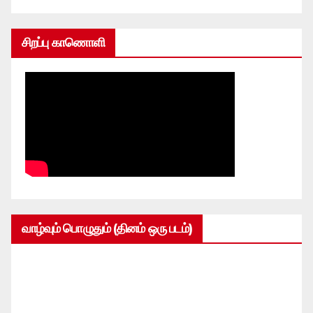
சிறப்பு காணொளி
வாழ்வும் பொழுதும் (தினம் ஒரு படம்)