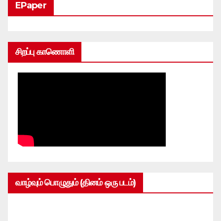
EPaper
சிறப்பு காணொளி
வாழ்வும் பொழுதும் (தினம் ஒரு படம்)