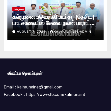
கல்முனை
கல்முனை உவெஸ்லி உயர்தர (தேசிய)
பாடசாலையில் சேவை நலன் பாராட்டு
விழா சிறப்பாக நடைபெற்றது
AUGUST 7, 2026
KALMUNAINET ADMIN
விளம்பர தொடர்புகள்
Email :
kalmunainet@gmail.com
Facebook : https://www.fb.com/kalmunaint