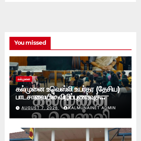
You missed
கல்முனை
கல்முனை உவெஸ்லி உயர்தர (தேசிய)
பாடசாலையில் விழிப்புணர்வுச்
செயலமர்வு
AUGUST 7, 2026
KALMUNAINET ADMIN