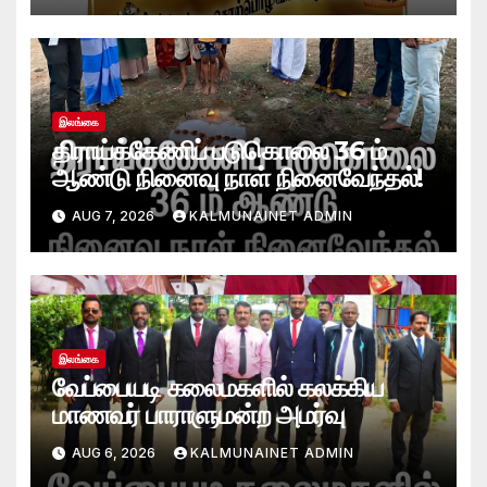
இலங்கை
திராய்க்கேணிப் படுகொலை 36 ம்
ஆண்டு நினைவு நாள் நினைவேந்தல்!
AUG 7, 2026
KALMUNAINET ADMIN
இலங்கை
வேப்பையடி கலைமகளில் கலக்கிய
மாணவர் பாராளுமன்ற அமர்வு
AUG 6, 2026
KALMUNAINET ADMIN