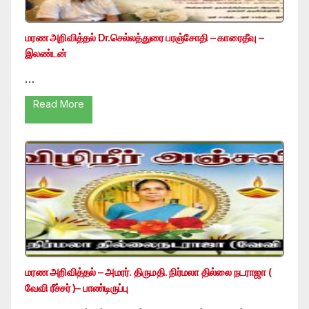
மரண அறிவித்தல் Dr.செல்லத்துரை பரஞ்சோதி – காரைதீவு –
இலண்டன்
…
Read More
மரண அறிவித்தல் – அமரர். திருமதி. நிர்மலா தில்லை நடராஜா (
வேவி ரீச்சர் )– பாண்டிருப்பு