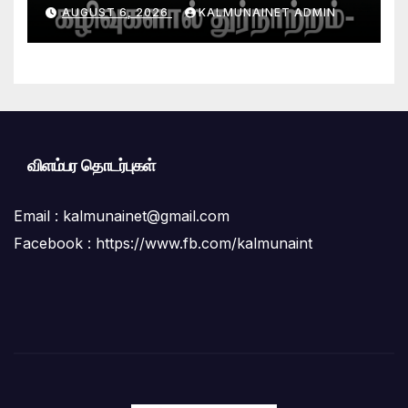
கழிவுகளால் துர்நாற்றம்- பாதசாரிகள்,
AUGUST 6, 2026
KALMUNAINET ADMIN
பொதுமக்கள் பெரும் அவதி ;மாநகர
சபை மற்றும் சுகாதாரப் பிரிவினர் மீது
மக்கள் கடும் குற்றச்சாட்டு
விளம்பர தொடர்புகள்
Email :
kalmunainet@gmail.com
Facebook : https://www.fb.com/kalmunaint