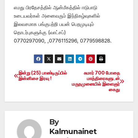
எமது பிரதேசத்தில் ஆன்மீகத்தில் ஈடுபாடு
உடையவர்கள் அனைவரும் இந்நிகழ்வுகளில்
இலவசமாக பங்குபற்றி பயன் பெறமுடியும்
தொடர்புகளுக்கு (வாட்சப்)
0770297090, ,0776115296, 0779598828.
இன்று (25) பாண்டிருப்பில்
சுமார் 700 போதை
Post
இன்னிசை இரவு !
மாத்திரைகளுடன்
மருதமுனையில் இளைஞர்
navigation
கைது
By
Kalmunainet