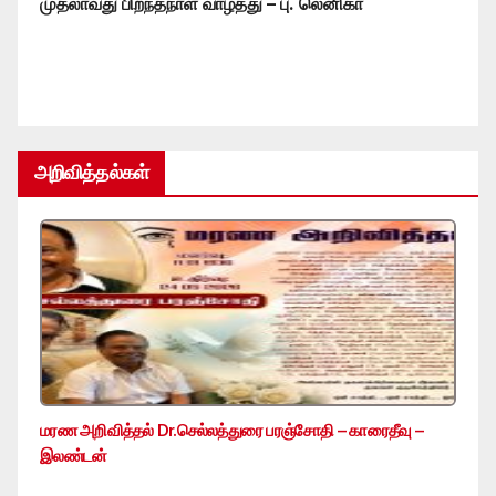
முதலாவது பிறந்தநாள் வாழ்த்து – பு. லெனிகா
அறிவித்தல்கள்
மரண அறிவித்தல் Dr.செல்லத்துரை பரஞ்சோதி – காரைதீவு –
இலண்டன்
…