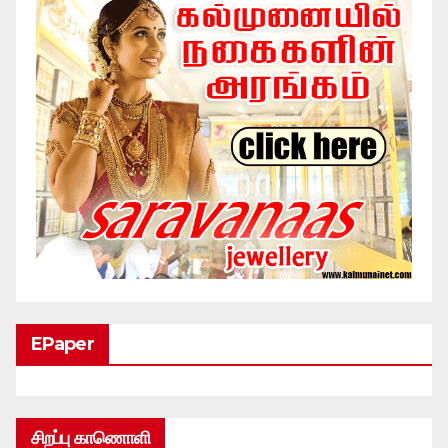
EPaper
சிறப்பு காணொளி