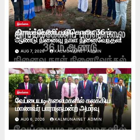
இலங்கை
திராய்க்கேணிப் படுகொலை 36 ம்
ஆண்டு நினைவு நாள் நினைவேந்தல்!
AUG 7, 2026
KALMUNAINET ADMIN
இலங்கை
வேப்பையடி கலைமகளில் கலக்கிய
மாணவர் பாராளுமன்ற அமர்வு
AUG 6, 2026
KALMUNAINET ADMIN