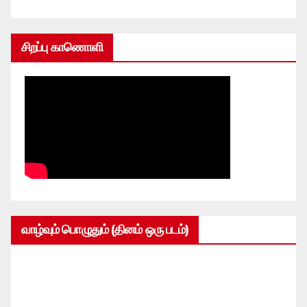
சிறப்பு காணொளி
வாழ்வும் பொழுதும் (தினம் ஒரு படம்)