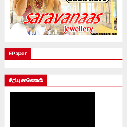
EPaper
சிறப்பு காணொளி