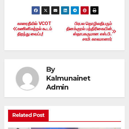
காரைதீவில் VCOT
பிரபல தொழிலதிபரும்
Post
கணினிகற்றல் கூடம்
தினக்குரல் பத்திரிகையின்
திறந்து வைப்பு!
ஸ்தாபகருமான எஸ்.பி.
navigation
சாமி காலமானார்
By
Kalmunainet
Admin
Related Post