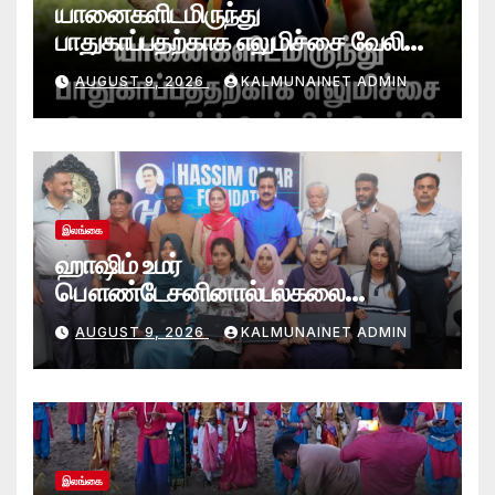
யானைகளிடமிருந்து
பாதுகாப்பதற்காக எலுமிச்சை வேலி
அமைத்தல்’ ஆய்வில் வெற்றி
AUGUST 9, 2026
KALMUNAINET ADMIN
என்கிறார் வினோஜ்குமார்
இலங்கை
ஹாஷிம் உமர்
பௌண்டேசனினால்பல்கலை
மாணவர்களுக்குமடி கணனி
AUGUST 9, 2026
KALMUNAINET ADMIN
அன்பளிப்பு.!
இலங்கை