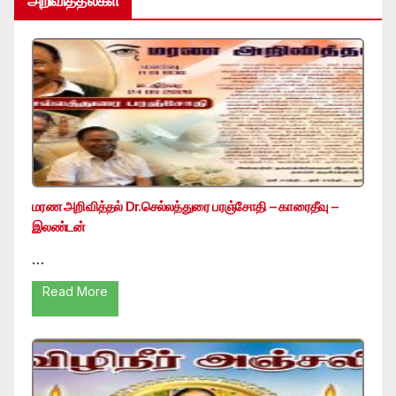
அறிவித்தல்கள்
மரண அறிவித்தல் Dr.செல்லத்துரை பரஞ்சோதி – காரைதீவு –
இலண்டன்
…
Read More