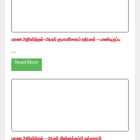
மரண அறிவித்தல்-அமரர் குமாரசேகரம் ரதிமலர் – பாண்டிருப்பு
…
Read More
மரண அறிவித்தல் – அமரர் சின்னத்தம்பி கந்தசாமி