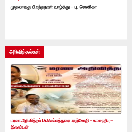
முதலாவது பிறந்தநாள் வாழ்த்து – பு. லெனிகா
அறிவித்தல்கள்
மரண அறிவித்தல் Dr.செல்லத்துரை பரஞ்சோதி – காரைதீவு –
இலண்டன்