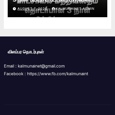
பற்றிமாவில் நிறைவு!முரண்பாடுகளைத்
AUGUST 7, 2026
KALMUNAINET ADMIN
தீர்க்கும் முறைகள் குறித்துத்
தெளிவூட்டல்
விளம்பர தொடர்புகள்
Email :
kalmunainet@gmail.com
Facebook : https://www.fb.com/kalmunaint