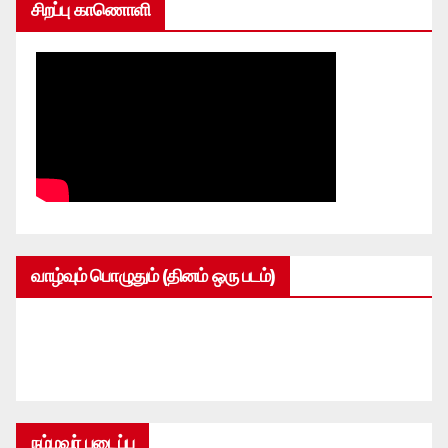
சிறப்பு காணொளி
வாழ்வும் பொழுதும் (தினம் ஒரு படம்)
நம்மவர் படைப்பு