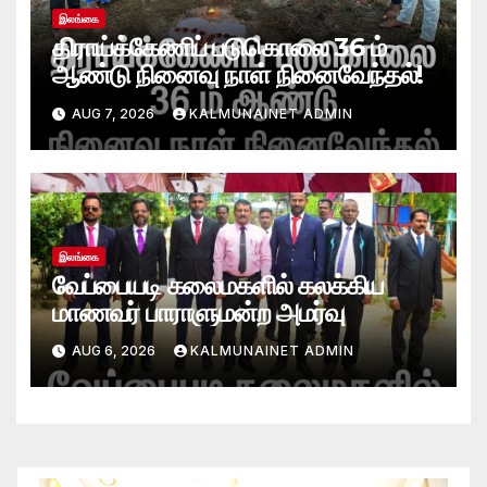
இலங்கை
திராய்க்கேணிப் படுகொலை 36 ம்
ஆண்டு நினைவு நாள் நினைவேந்தல்!
AUG 7, 2026
KALMUNAINET ADMIN
இலங்கை
வேப்பையடி கலைமகளில் கலக்கிய
மாணவர் பாராளுமன்ற அமர்வு
AUG 6, 2026
KALMUNAINET ADMIN