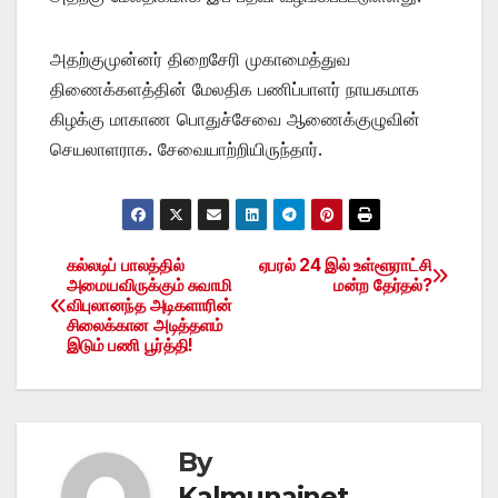
அதற்குமுன்னர் திறைசேரி முகாமைத்துவ
திணைக்களத்தின் மேலதிக பணிப்பாளர் நாயகமாக
கிழக்கு மாகாண பொதுச்சேவை ஆணைக்குழுவின்
செயலாளராக. சேவையாற்றியிருந்தார்.
கல்லடிப் பாலத்தில்
ஏபரல் 24 இல் உள்ளூராட்சி
Post
அமையவிருக்கும் சுவாமி
மன்ற தேர்தல்?
விபுலானந்த அடிகளாரின்
navigation
சிலைக்கான அடித்தளம்
இடும் பணி பூர்த்தி!
By
Kalmunainet