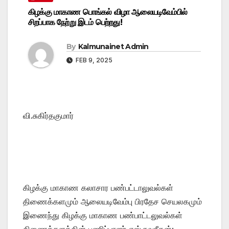
கிழக்கு மாகாண பொங்கல் விழா ஆலையடிவேம்பில்
சிறப்பாக நேற்று இடம் பெற்றது!
By
Kalmunainet Admin
FEB 9, 2025
வி.சுகிர்தகுமார்
கிழக்கு மாகாண கலாசார பண்பட்டாலுவல்கள்
திணைக்களமும் ஆலையடிவேம்பு பிரதேச செயலகமும்
இணைந்து கிழக்கு மாகாண பண்பாட்டலுவல்கள்
திணைக்களத்தின் பணிப்பாளர் எஸ்.நவநீதன்;