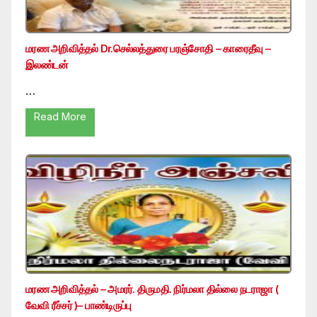
மரண அறிவித்தல் Dr.செல்லத்துரை பரஞ்சோதி – காரைதீவு –
இலண்டன்
…
Read More
மரண அறிவித்தல் – அமரர். திருமதி. நிர்மலா தில்லை நடராஜா (
வேவி ரீச்சர் )– பாண்டிருப்பு