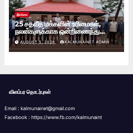
இலங்கை
25 சதவீத மக்களின் உரிமைகள்,
நலன்களுக்காக ஒன்றிணைந்து
செயற்படவே புதிய பேரவை; இந்திய
AUGUST 5, 2026
KALMUNAINET ADMIN
உயர்ஸ்தானிகரிடம் எடுத்துரைப்பு.!
விளம்பர தொடர்புகள்
Email :
kalmunainet@gmail.com
Facebook : https://www.fb.com/kalmunaint