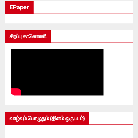
EPaper
சிறப்பு காணொளி
வாழ்வும் பொழுதும் (தினம் ஒரு படம்)