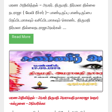
மரண அறிவித்தல் – அமரர். திருமதி. நிர்மலா தில்லை
நடராஜா ( வேவி ரீச்சர் )– பாண்டிருப்பு பாண்டிருப்பை
பிறப்பிடமாகவும் வசிப்பிடமாகவும் கொண்ட திருமதி
நிர்மலா தில்லைநடராஜாஅவர்கள் …
Read More
மரண அறிவித்தல் – அமரர் திருமதி அமராவதி நாகராஜா (லதா)
-கல்முனை – அமெரிக்கா