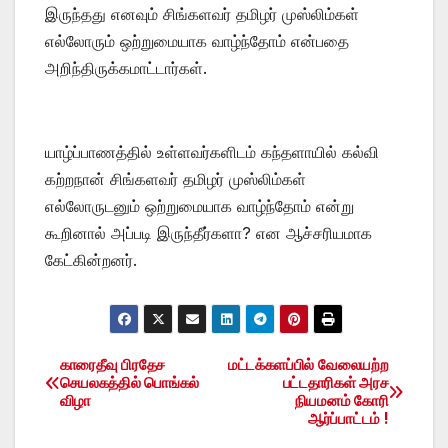
இருந்தது எனவும் சிங்களவர் தமிழர் முஸ்லிம்கள்
எல்லோரும் ஒற்றுமையாக வாழ்ந்தோம் என்பதை
அறிந்திருக்கமாட்டார்கள்.
யாழ்ப்பாணத்தில் உள்ளவர்களிடம் கந்தளாயில் கல்வி
கற்றநான் சிங்களவர் தமிழர் முஸ்லிம்கள்
எல்லோருடனும் ஒற்றுமையாக வாழ்ந்தோம் என்று
கூறினால் அப்படி இருந்தீர்களா? என ஆச்சரியமாக
கேட்கின்றனர்.
காரைதீவு பிரதேச
மட்டக்களப்பில் வேலையற்ற
Post
செயலகத்தில் பொங்கல்
பட்டதாரிகள் அரச
விழா
நியமனம் கோரி
navigation
ஆர்ப்பாட்டம் !