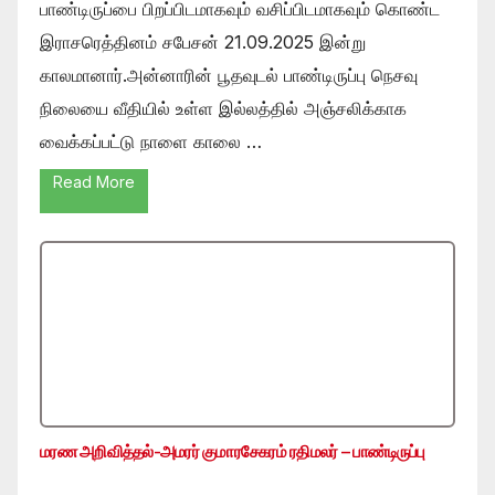
பாண்டிருப்பை பிறப்பிடமாகவும் வசிப்பிடமாகவும் கொண்ட
இராசரெத்தினம் சபேசன் 21.09.2025 இன்று
காலமானார்.அன்னாரின் பூதவுடல் பாண்டிருப்பு நெசவு
நிலையை வீதியில் உள்ள இல்லத்தில் அஞ்சலிக்காக
வைக்கப்பட்டு நாளை காலை …
Read More
மரண அறிவித்தல்-அமரர் குமாரசேகரம் ரதிமலர் – பாண்டிருப்பு
…