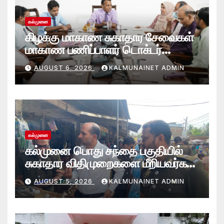
கல்முனை
கிழக்கு மாகாண சுகாதார சேவைகள்
மாகாண பணிப்பாளர் டொக்டர்
சரவணபவன் கல்முனை பிராந்திய
AUGUST 6, 2026
KALMUNAINET ADMIN
சுகாதார சேவைகள் பணிமனைக்கு
விஜயம்!
கல்முனை
கல்முனை பொது சந்தை பகுதியில்
சுகாதார விதிமுறைகளை மீறியவர்கள்
மீது சட்ட நடவடிக்கை!
AUGUST 5, 2026
KALMUNAINET ADMIN