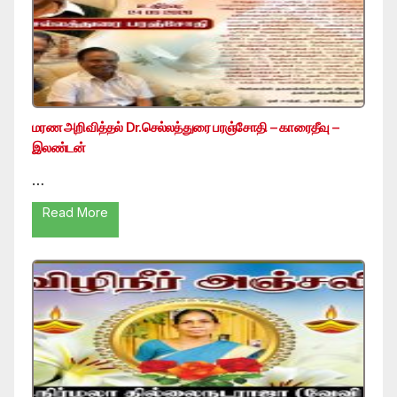
மரண அறிவித்தல் Dr.செல்லத்துரை பரஞ்சோதி – காரைதீவு –
இலண்டன்
…
Read More