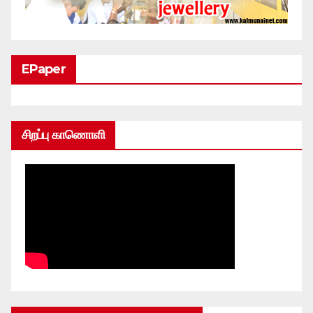
EPaper
சிறப்பு காணொளி