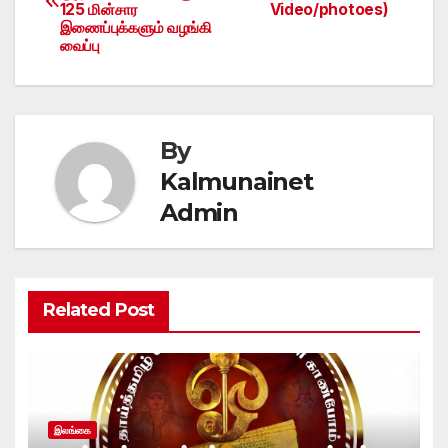
navigation
125 மின்சார
Video/photoes)
இணைப்புக்களும் வழங்கி
வைப்பு
By
Kalmunainet
Admin
Related Post
இலங்கை