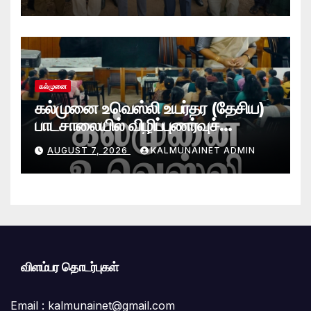
கல்முனை
கல்முனை உவெஸ்லி உயர்தர (தேசிய)
பாடசாலையில் விழிப்புணர்வுச்
செயலமர்வு
AUGUST 7, 2026
KALMUNAINET ADMIN
விளம்பர தொடர்புகள்
Email :
kalmunainet@gmail.com