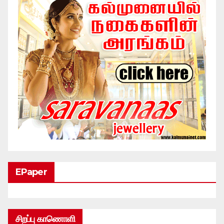
EPaper
சிறப்பு காணொளி