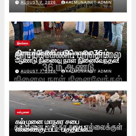
AUGUST 7, 2026
KALMUNAINET ADMIN
வாழ்த்துக்கள்!
இலங்கை
திராய்க்கேணிப் படுகொலை 36 ம்
ஆண்டு நினைவு நாள் நினைவேந்தல்!
AUGUST 7, 2026
KALMUNAINET ADMIN
கல்முனை
கல்முனை மாநகர சபை
எல்லைக்குட்பட்ட பகுதியில்