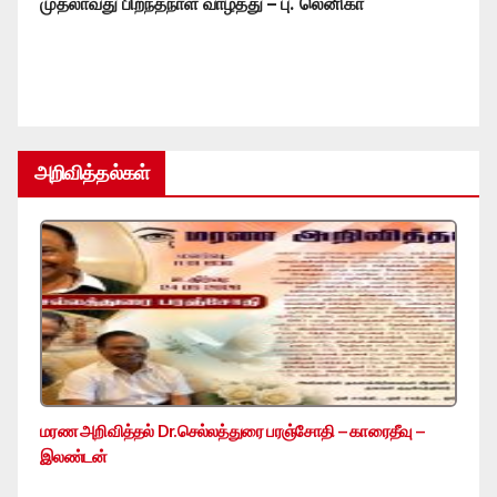
முதலாவது பிறந்தநாள் வாழ்த்து – பு. லெனிகா
அறிவித்தல்கள்
மரண அறிவித்தல் Dr.செல்லத்துரை பரஞ்சோதி – காரைதீவு –
இலண்டன்
…