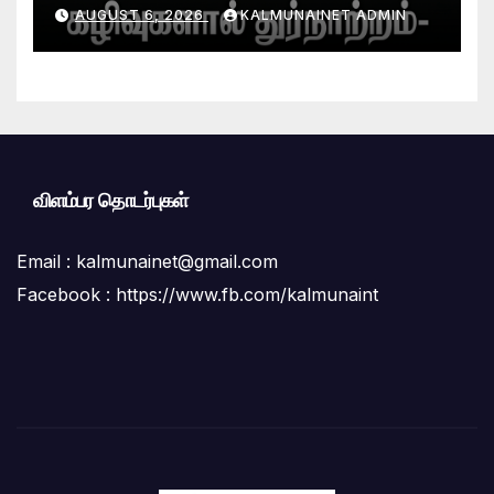
கழிவுகளால் துர்நாற்றம்- பாதசாரிகள்,
AUGUST 6, 2026
KALMUNAINET ADMIN
பொதுமக்கள் பெரும் அவதி ;மாநகர
சபை மற்றும் சுகாதாரப் பிரிவினர் மீது
மக்கள் கடும் குற்றச்சாட்டு
விளம்பர தொடர்புகள்
Email :
kalmunainet@gmail.com
Facebook : https://www.fb.com/kalmunaint