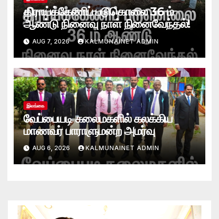
திராய்க்கேணிப் படுகொலை 36 ம்
ஆண்டு நினைவு நாள் நினைவேந்தல்!
AUG 7, 2026
KALMUNAINET ADMIN
இலங்கை
வேப்பையடி கலைமகளில் கலக்கிய
மாணவர் பாராளுமன்ற அமர்வு
AUG 6, 2026
KALMUNAINET ADMIN