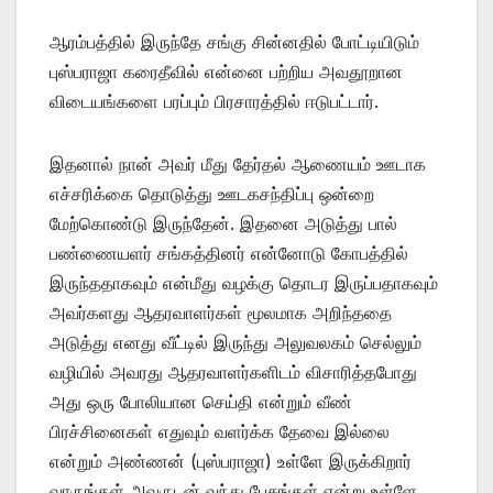
ஆரம்பத்தில் இருந்தே சங்கு சின்னதில் போட்டியிடும்
புஸ்பராஜா கரைதீவில் என்னை பற்றிய அவதூறான
விடையங்களை பரப்பும் பிரசாரத்தில் ஈடுபட்டார்.
இதனால் நான் அவர் மீது தேர்தல் ஆணையம் ஊடாக
எச்சரிக்கை தொடுத்து ஊடகசந்திப்பு ஒன்றை
மேற்கொண்டு இருந்தேன். இதனை அடுத்து பால்
பண்ணையளர் சங்கத்தினர் என்னோடு கோபத்தில்
இருந்ததாகவும் என்மீது வழக்கு தொடர இருப்பதாகவும்
அவர்களது ஆதரவாளர்கள் மூலமாக அறிந்ததை
அடுத்து எனது வீட்டில் இருந்து அலுவலகம் செல்லும்
வழியில் அவரது ஆதரவாளர்களிடம் விசாரித்தபோது
அது ஒரு போலியான செய்தி என்றும் வீண்
பிரச்சினைகள் எதுவும் வளர்க்க தேவை இல்லை
என்றும் அண்ணன் (புஸ்பராஜா) உள்ளே இருக்கிறார்
வாருங்கள் அவருடன் வந்து பேசுங்கள் என்று உள்ளே