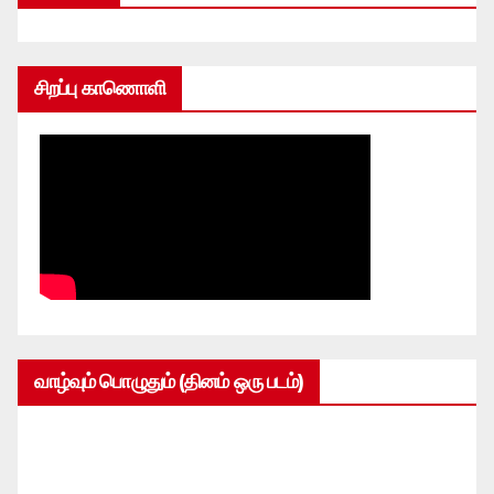
சிறப்பு காணொளி
வாழ்வும் பொழுதும் (தினம் ஒரு படம்)