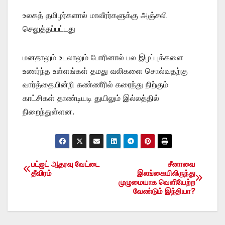
உலகத் தமிழர்களால் மாவீரர்களுக்கு அஞ்சலி
செலுத்தப்பட்டது
மனதாலும் உடலாலும் போரினால் பல இழப்புக்களை
உணர்ந்த உள்ளங்கள் தமது வலிகளை சொல்வதற்கு
வார்த்தையின்றி கண்ணீரில் கரைந்து நிற்கும்
காட்சிகள் தாண்டியடி துயிலும் இல்லத்தில்
நிறைந்துள்ளன.
பட்ஜட் ஆதரவு வேட்டை
சீனாவை
Post
தீவிரம்
இலங்கையிலிருந்து
முழுமையாக வெளியேற்ற
navigation
வேண்டும் இந்தியா?