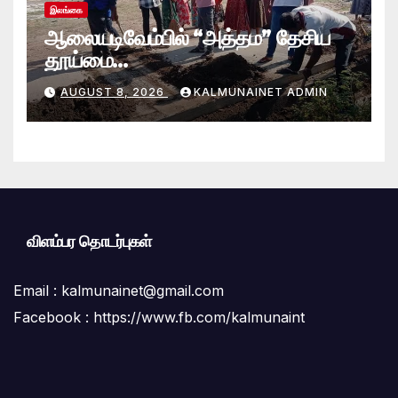
இலங்கை
ஆலையடிவேம்பில் “அத்தம” தேசிய
தூய்மை
வேலைத்திட்டம்.:ஆலையடிவேம்பு
AUGUST 8, 2026
KALMUNAINET ADMIN
பிரதேச செயலகமும் பிரதேச சபையும்
இணைந்து விசேட தூய்மைப் பணி.
விளம்பர தொடர்புகள்
Email :
kalmunainet@gmail.com
Facebook : https://www.fb.com/kalmunaint