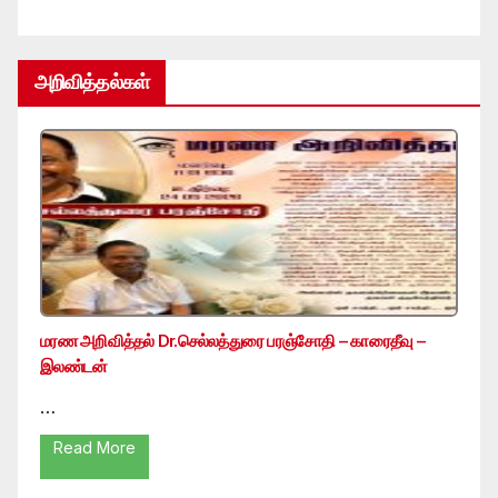
அறிவித்தல்கள்
மரண அறிவித்தல் Dr.செல்லத்துரை பரஞ்சோதி – காரைதீவு –
இலண்டன்
…
Read More