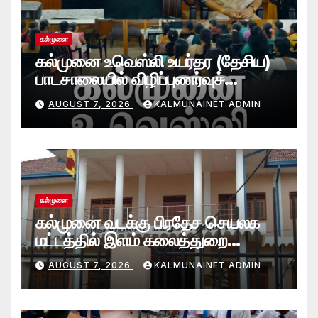
கல்முனை
கல்முனை உவெஸ்லி உயர்தர (தேசிய)
பாடசாலையில் விழிப்புணர்வுச்
செயலமர்வு
AUGUST 7, 2026
KALMUNAINET ADMIN
கல்முனை
கல்முனை வடக்கு பிரதேச செயலக
மட்டத்தில் இளம் கலைத்துறை
சாதனையாளர்களை உருவாக்கும்
AUGUST 7, 2026
KALMUNAINET ADMIN
தேசியஇளைஞர்விருது_விழா 2026