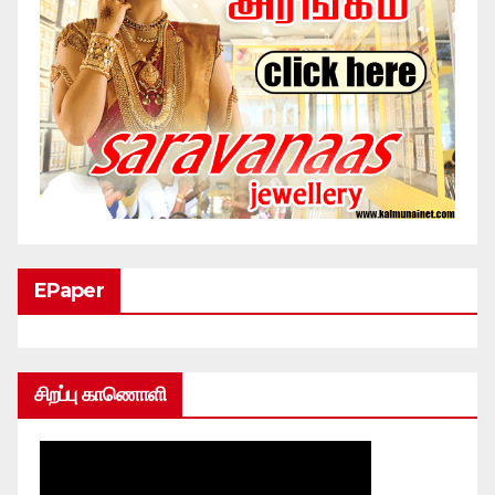
EPaper
சிறப்பு காணொளி