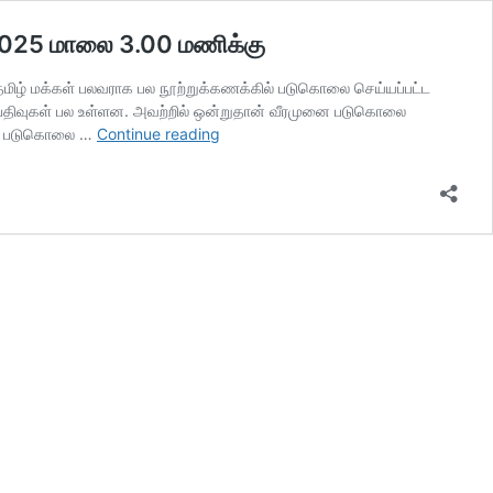
.2025 மாலை 3.00 மணிக்கு
மிழ் மக்கள் பலவராக பல நூற்றுக்கணக்கில் படுகொலை செய்யப்பட்ட
 பதிவுகள் பல உள்ளன. அவற்றில் ஒன்றுதான் வீரமுனை படுகொலை
35
ுனை படுகொலை …
Continue reading
ஆண்டுகள்
கடந்தும்
நீதி
மறுக்கப்பட்ட
வீரமுனைப்
படுகொலை
-நினைவேந்தல்
நாளை
12.08.2025
மாலை
3.00
மணிக்கு